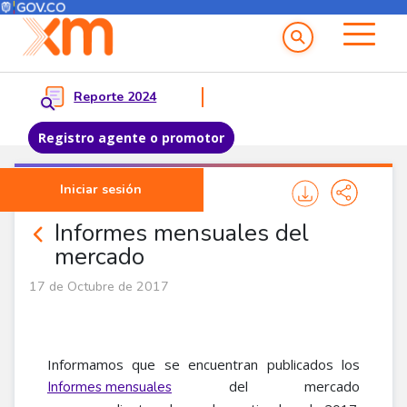
Menú del Usuario
Menu principal
Reporte 2024
Registro agente o promotor
Pasar al contenido principal
Iniciar sesión
Noticias Agentes
Informes mensuales del
mercado
17 de Octubre de 2017
Informamos que se encuentran publicados los
del mercado
Informes mensuales