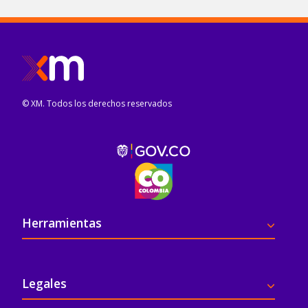
© XM. Todos los derechos reservados
Pie de página
Herramientas
Legales