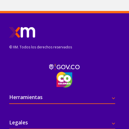
© XM. Todos los derechos reservados
Pie de página
Herramientas
Legales