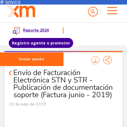
Menú del Usuario
Menu principal
Reporte 2024
Registro agente o promotor
Pasar al contenido principal
Iniciar sesión
Noticias Agentes
Envío de Facturación
Electrónica STN y STR -
Publicación de documentación
soporte (Factura junio - 2019)
10 de Julio de 2019