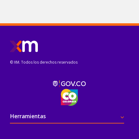
© XM. Todos los derechos reservados
Pie de página
Herramientas