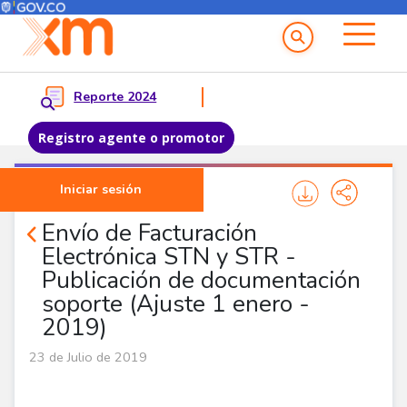
Menú del Usuario
Menu principal
Reporte 2024
Registro agente o promotor
Pasar al contenido principal
Iniciar sesión
Noticias Agentes
Envío de Facturación
Electrónica STN y STR -
Publicación de documentación
soporte (Ajuste 1 enero -
2019)
23 de Julio de 2019