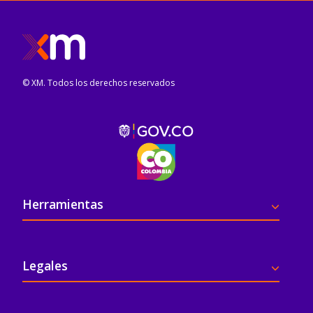
© XM. Todos los derechos reservados
Pie de página
Herramientas
Legales