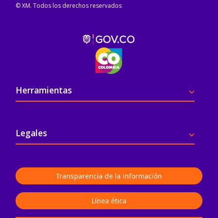
© XM. Todos los derechos reservados
Pie de página
Herramientas
Legales
Transparencia de la información
Línea ética