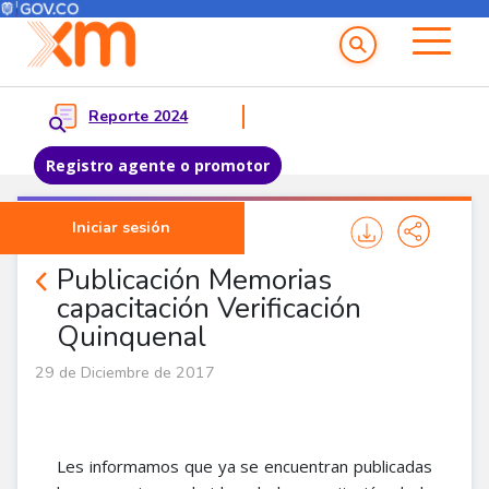
Menú del Usuario
Menu principal
Reporte 2024
Registro agente o promotor
Pasar al contenido principal
Iniciar sesión
Noticias Agentes
Publicación Memorias
capacitación Verificación
Quinquenal
29 de Diciembre de 2017
Les informamos que ya se encuentran publicadas