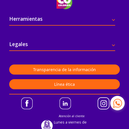
Pie de página
Herramientas
Legales
Transparencia de la información
Línea ética
Atención al cliente
Lunes a viernes de