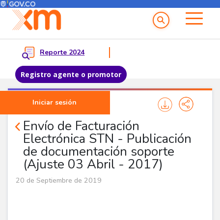
Menú del Usuario
Menu principal
Reporte 2024
Registro agente o promotor
Pasar al contenido principal
Iniciar sesión
Noticias Agentes
Envío de Facturación
Electrónica STN - Publicación
de documentación soporte
(Ajuste 03 Abril - 2017)
20 de Septiembre de 2019