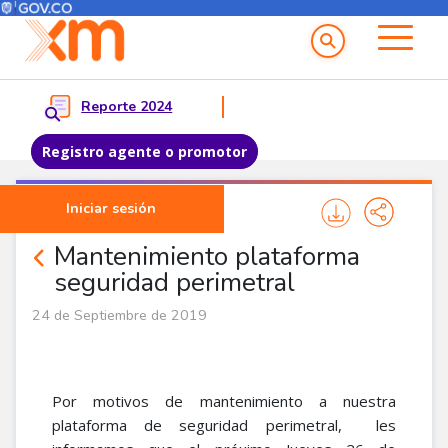
Menú del Usuario
Menu principal
Reporte 2024
Registro agente o promotor
Pasar al contenido principal
Iniciar sesión
Noticias Corporativas
Mantenimiento plataforma
seguridad perimetral
24 de Septiembre de 2019
Por motivos de mantenimiento a nuestra
plataforma de seguridad perimetral, les