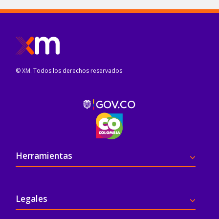
© XM. Todos los derechos reservados
Pie de página
Herramientas
Legales