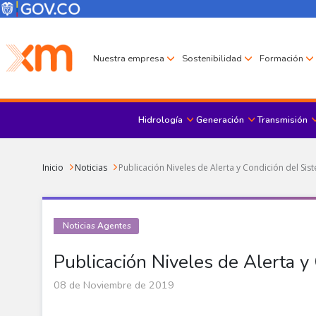
Pasar al contenido principal
Menú Corporativo
Menú de encabezado
Nuestra empresa
Sostenibilidad
Formación
Hidrología
Generación
Transmisión
Sobrescribir enlaces de ayuda a la navegación
Inicio
Noticias
Publicación Niveles de Alerta y Condición del Sis
Noticias Agentes
Publicación Niveles de Alerta y
08 de Noviembre de 2019