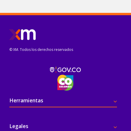
© XM. Todos los derechos reservados
Pie de página
Herramientas
Legales