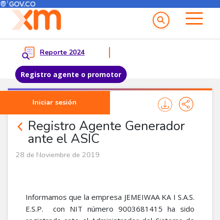
Menú del Usuario
Menu principal
Reporte 2024
Registro agente o promotor
Pasar al contenido principal
Iniciar sesión
Noticias Agentes
Registro Agente Generador
ante el ASIC
28 de Noviembre de 2019
Informamos ​que la empresa JEMEIWAA KA I S.A.S.
E.S.P. con NIT número 9003681415 ha sido