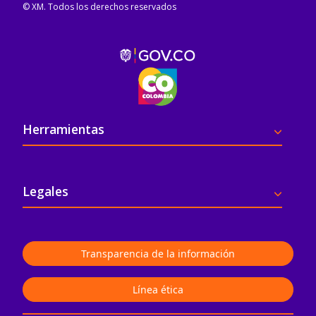
© XM. Todos los derechos reservados
Pie de página
Herramientas
Legales
Transparencia de la información
Línea ética