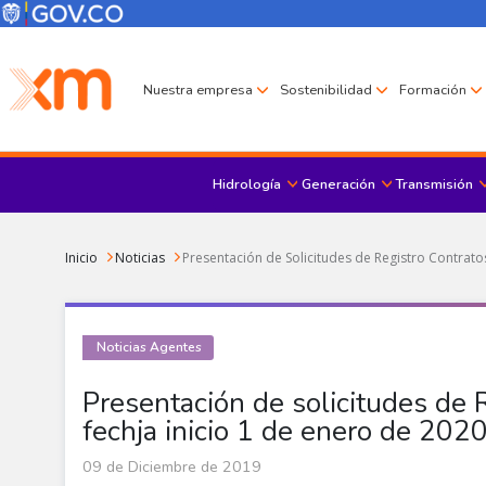
Pasar al contenido principal
Menú Corporativo
Menú de encabezado
Nuestra empresa
Sostenibilidad
Formación
Hidrología
Generación
Transmisión
Sobrescribir enlaces de ayuda a la navegación
Inicio
Noticias
Presentación de Solicitudes de Registro Contrato
Noticias Agentes
Presentación de solicitudes de 
fechja inicio 1 de enero de 202
09 de Diciembre de 2019