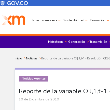
Pasar al contenido principal
Menú Corporativo
Menú de encabezado
Nuestra empresa
Sostenibilidad
Formación
Hidrología
Generación
Transmisión
Sobrescribir enlaces de ayuda a la navegación
Inicio
Noticias
Reporte de La Variable OIJ,1,t-1 - Resolución CR
Noticias Agentes
Reporte de la variable OIJ,1,t
10 de Diciembre de 2019