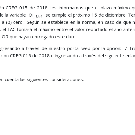
ción CREG 015 de 2018, les informamos que el plazo máximo q
e la variable OI
se cumple el próximo 15 de diciembre. Te
j,1,t-1
al a (0) cero. Según se establece en la norma, en caso de que 
r, el LAC tomará el máximo entre el valor reportado el año anter
ás OR que hayan entregado este dato.
ingresando a través de nuestro portal web por la opción: / Tr
ución CREG 015 de 2018 o ingresando a través del siguiente enla
 en cuenta las siguientes consideraciones: