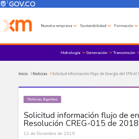
Pasar al contenido principal
Menú Corporativo
Menú de encabezado
Nuestra empresa
Sostenibilidad
Formación
Hidrología
Generación
Transmisión
Sobrescribir enlaces de ayuda a la navegación
Inicio
Noticias
Solicitud Información Flujo de Energía del STN A
Noticias Agentes
Solicitud información flujo de e
Resolución CREG-015 de 2018
12 de Diciembre de 2019