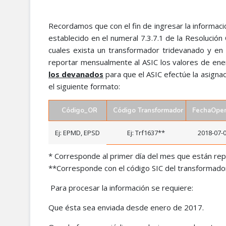
Recordamos que con el fin de ingresar la informació
establecido en el numeral 7.3.7.1 de la Resolució
cuales exista un transformador tridevanado y en
reportar mensualmente al ASIC los valores de ener
los devanados
para que el ASIC efectúe la asignaci
el siguiente formato:
Código_OR
Código Transformador
FechaOper
Ej: EPMD, EPSD
Ej: Trf1637**
2018-07-
* Corresponde al primer día del mes que están re
**Corresponde con el código SIC del transformador
Para procesar la información se requiere:
Que ésta sea enviada desde enero de 2017.