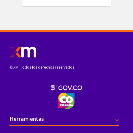
© XM. Todos los derechos reservados
Pie de página
Herramientas