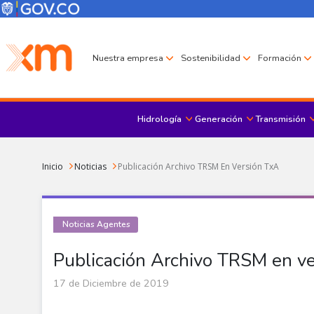
Pasar al contenido principal
Menú Corporativo
Menú de encabezado
Nuestra empresa
Sostenibilidad
Formación
Hidrología
Generación
Transmisión
Sobrescribir enlaces de ayuda a la navegación
Inicio
Noticias
Publicación Archivo TRSM En Versión TxA
Noticias Agentes
Publicación Archivo TRSM en v
17 de Diciembre de 2019