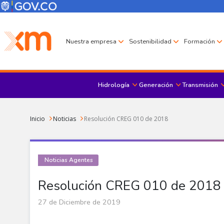
Pasar al contenido principal
Menú Corporativo
Menú de encabezado
Nuestra empresa
Sostenibilidad
Formación
Hidrología
Generación
Transmisión
Sobrescribir enlaces de ayuda a la navegación
Inicio
Noticias
Resolución CREG 010 de 2018
Noticias Agentes
Resolución CREG 010 de 2018
27 de Diciembre de 2019