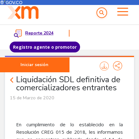
Menú del Usuario
Menu principal
Reporte 2024
Registro agente o promotor
Pasar al contenido principal
Iniciar sesión
Noticias Agentes
Liquidación SDL definitiva de
comercializadores entrantes
15 de Marzo de 2020
En cumplimiento de lo establecido en la
Resolución CREG 015 de 2018, les informamos