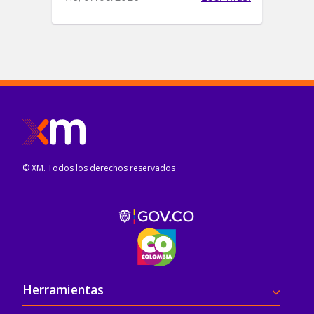
© XM. Todos los derechos reservados
Pie de página
Herramientas