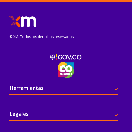
© XM. Todos los derechos reservados
Pie de página
Herramientas
Legales