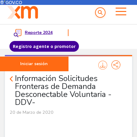
Menú del Usuario
Menu principal
Reporte 2024
Registro agente o promotor
Pasar al contenido principal
Iniciar sesión
Noticias Agentes
Información Solicitudes
Fronteras de Demanda
Desconectable Voluntaria -
DDV-
20 de Marzo de 2020