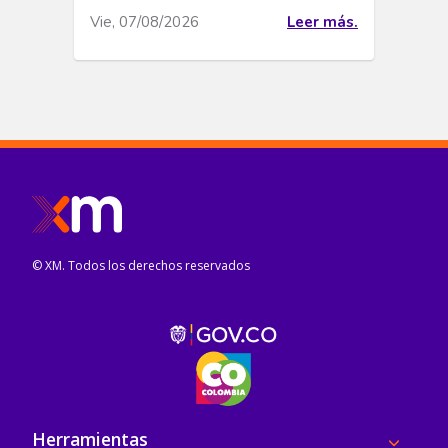
Vie, 07/08/2026
Leer más.
© XM. Todos los derechos reservados
Pie de página
Herramientas