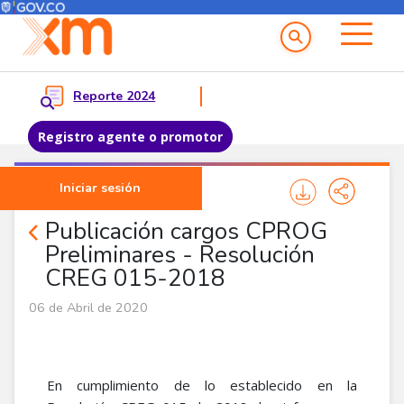
Menú del Usuario
Menu principal
Reporte 2024
Registro agente o promotor
Pasar al contenido principal
Iniciar sesión
Noticias Agentes
Publicación cargos CPROG
Preliminares - Resolución
CREG 015-2018
06 de Abril de 2020
En cumplimiento de lo establecido en la