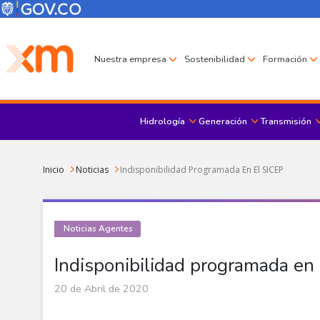
Pasar al contenido principal
Menú Corporativo
Menú de encabezado
Nuestra empresa
Sostenibilidad
Formación
Hidrología
Generación
Transmisión
Sobrescribir enlaces de ayuda a la navegación
Inicio
Noticias
Indisponibilidad Programada En El SICEP
Noticias Agentes
Indisponibilidad programada en
20 de Abril de 2020