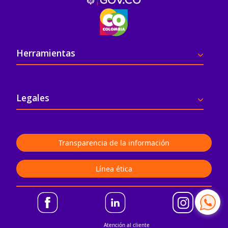
Pie de página
Herramientas
Legales
Transparencia de la información
Línea ética
Atención al cliente