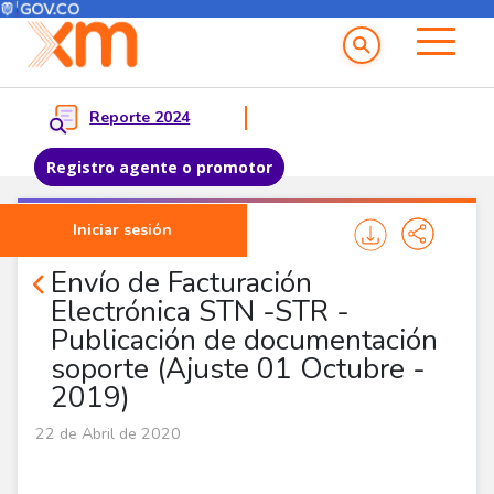
Menú del Usuario
Menu principal
Reporte 2024
Registro agente o promotor
Pasar al contenido principal
Iniciar sesión
Noticias Agentes
Envío de Facturación
Electrónica STN -STR -
Publicación de documentación
soporte (Ajuste 01 Octubre -
2019)
22 de Abril de 2020