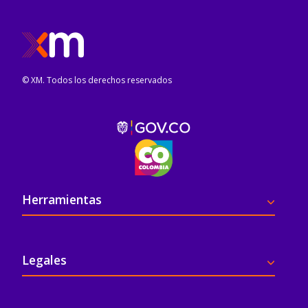
© XM. Todos los derechos reservados
Pie de página
Herramientas
Legales