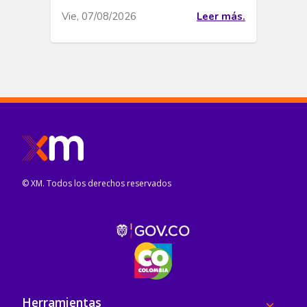
Vie, 07/08/2026
Leer más.
© XM. Todos los derechos reservados
Pie de página
Herramientas