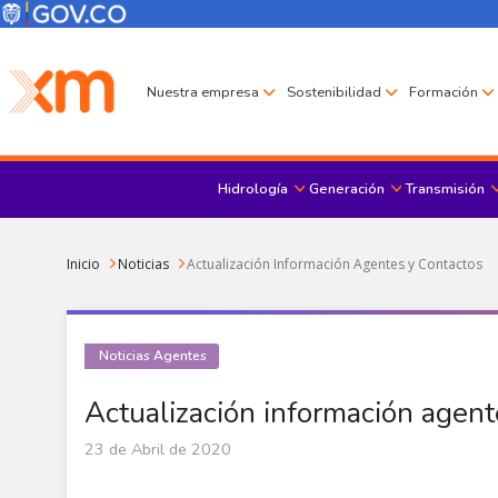
Pasar al contenido principal
Menú Corporativo
Menú de encabezado
Nuestra empresa
Sostenibilidad
Formación
Hidrología
Generación
Transmisión
Sobrescribir enlaces de ayuda a la navegación
Inicio
Noticias
Actualización Información Agentes y Contactos
Noticias Agentes
Actualización información agent
23 de Abril de 2020