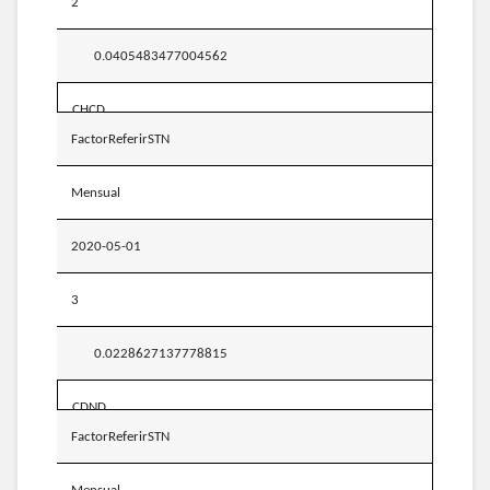
2
0.0405483477004562
CHCD
FactorReferirSTN
Mensual
2020-05-01
3
0.0228627137778815
CDND
FactorReferirSTN