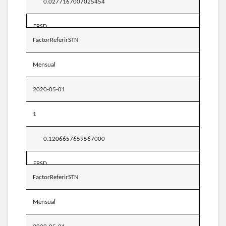
0.0277167007025454
EPSD
FactorReferirSTN
Mensual
2020-05-01
1
0.1206657659567000
EPSD
FactorReferirSTN
Mensual