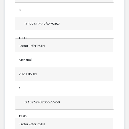
3
0.0274195178296067
ESSD
FactorReferirSTN
Mensual
2020-05-01
1
0.1396948205577450
ESSD
FactorReferirSTN