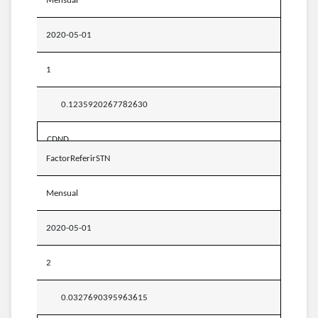
Mensual
2020-05-01
1
0.1235920267782630
CDND
FactorReferirSTN
Mensual
2020-05-01
2
0.0327690395963615