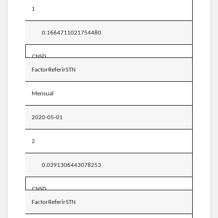
1
0.1664711021754480
CNSD
FactorReferirSTN
Mensual
2020-05-01
2
0.0391306443078253
CNSD
FactorReferirSTN