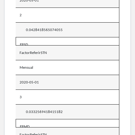
2020-05-01
2
0.0428418565074055
EPSD
FactorReferirSTN
Mensual
2020-05-01
3
0.0332569418415182
EPMD
FactorReferirSTN