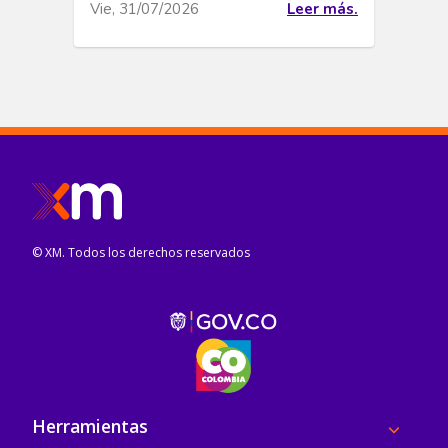
Vie, 31/07/2026
Leer más.
© XM. Todos los derechos reservados
Pie de página
Herramientas