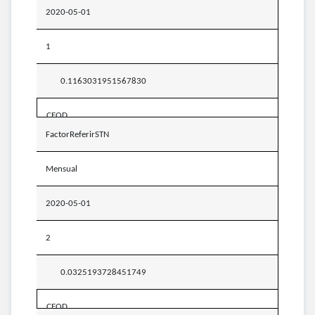
2020-05-01
1
0.1163031951567830
CEOD
FactorReferirSTN
Mensual
2020-05-01
2
0.0325193728451749
CEOD