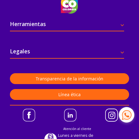
Pie de página
Herramientas
Legales
Transparencia de la información
Línea ética
Atención al cliente
Lunes a viernes de