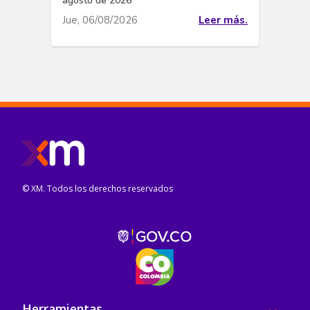
agosto de 2026
Jue, 06/08/2026
Leer más.
© XM. Todos los derechos reservados
Pie de página
Herramientas