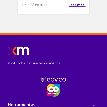
Jue, 06/08/2026
Leer más.
© XM. Todos los derechos reservados
Pie de página
Herramientas