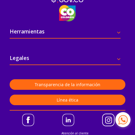
Pie de página
Herramientas
Legales
Transparencia de la información
Línea ética
Atención al cliente