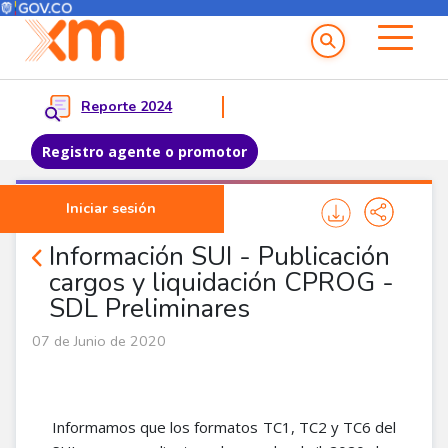
Menú del Usuario
Menu principal
Reporte 2024
Registro agente o promotor
Pasar al contenido principal
Iniciar sesión
Noticias Agentes
Información SUI - Publicación
cargos y liquidación CPROG -
SDL Preliminares
07 de Junio de 2020
Informamos que los formatos TC1, TC2 y TC6 del