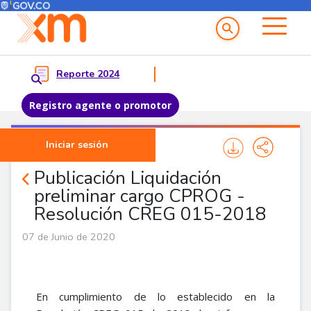
Menú del Usuario
Menu principal
Reporte 2024
Registro agente o promotor
Pasar al contenido principal
Iniciar sesión
Noticias Agentes
Publicación Liquidación
preliminar cargo CPROG -
Resolución CREG 015-2018
07 de Junio de 2020
En cumplimiento de lo establecido en la