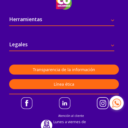
Pie de página
Herramientas
Legales
Transparencia de la información
Línea ética
Atención al cliente
Lunes a viernes de