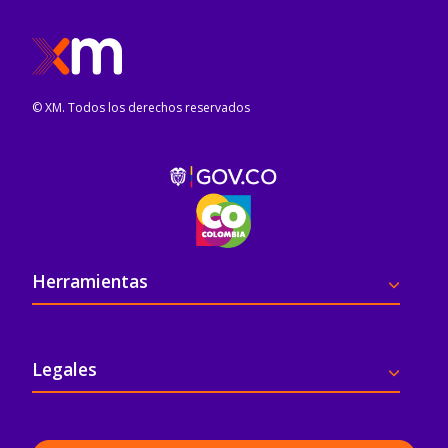
© XM. Todos los derechos reservados
Pie de página
Herramientas
Legales