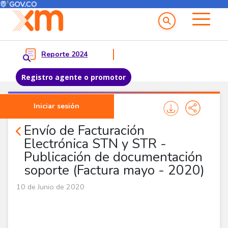
Menú del Usuario
Menu principal
Reporte 2024
Registro agente o promotor
Pasar al contenido principal
Iniciar sesión
Noticias Agentes
Envío de Facturación
Electrónica STN y STR -
Publicación de documentación
soporte (Factura mayo - 2020)
10 de Junio de 2020