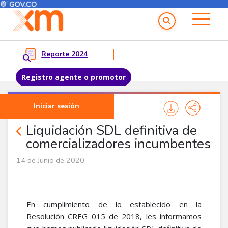
Menú del Usuario
Menu principal
Reporte 2024
Registro agente o promotor
Pasar al contenido principal
Iniciar sesión
Noticias Proveedores
Liquidación SDL definitiva de
comercializadores incumbentes
14 de Junio de 2020
En cumplimiento de lo establecido en la
Resolución CREG 015 de 2018, les informamos