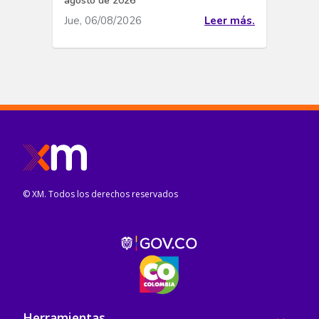
agosto de 2026
Jue, 06/08/2026
Leer más.
© XM. Todos los derechos reservados
Pie de página
Herramientas