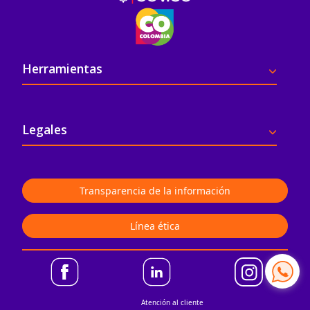
Pie de página
Herramientas
Legales
Transparencia de la información
Línea ética
Atención al cliente