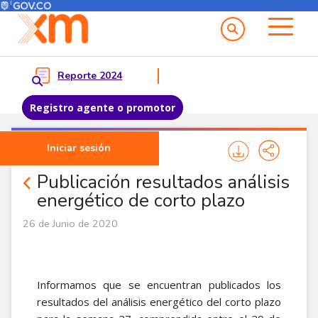
Menú del Usuario
Menu principal
Reporte 2024
Registro agente o promotor
Pasar al contenido principal
Iniciar sesión
Noticias Agentes
Publicación resultados análisis
energético de corto plazo
26 de Junio de 2020
Informamos que se encuentran publicados los
resultados del análisis energético del corto plazo