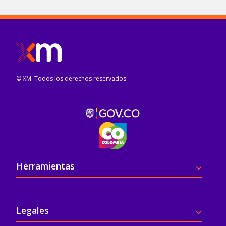
© XM. Todos los derechos reservados
Pie de página
Herramientas
Legales