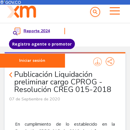
Menú del Usuario
Menu principal
Reporte 2024
Registro agente o promotor
Pasar al contenido principal
Iniciar sesión
Noticias Agentes
Publicación Liquidación
preliminar cargo CPROG -
Resolución CREG 015-2018
07 de Septiembre de 2020
En cumplimiento de lo establecido en la