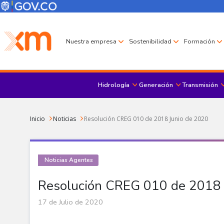
Pasar al contenido principal
Menú Corporativo
Menú de encabezado
Nuestra empresa
Sostenibilidad
Formación
Hidrología
Generación
Transmisión
Sobrescribir enlaces de ayuda a la navegación
Inicio
Noticias
Resolución CREG 010 de 2018 Junio de 2020
Noticias Agentes
Resolución CREG 010 de 2018 
17 de Julio de 2020