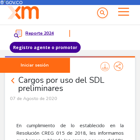
Menú del Usuario
Menu principal
Reporte 2024
Registro agente o promotor
Pasar al contenido principal
Iniciar sesión
Noticias Agentes
Cargos por uso del SDL
preliminares
07 de Agosto de 2020
En cumplimiento de lo establecido en la
Resolución CREG 015 de 2018, les informamos