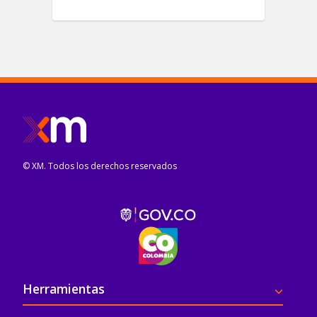
© XM. Todos los derechos reservados
Pie de página
Herramientas