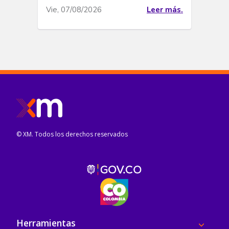
Vie, 07/08/2026
Leer más.
© XM. Todos los derechos reservados
Pie de página
Herramientas