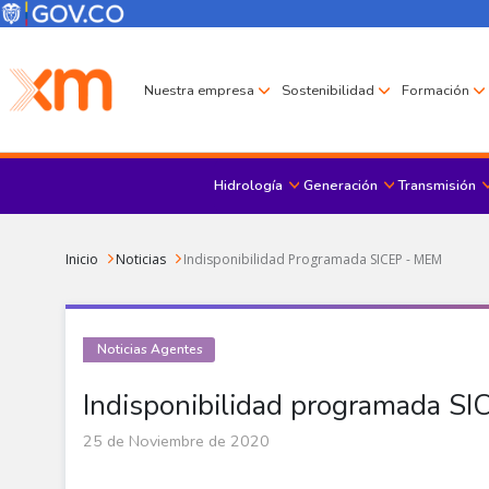
Pasar al contenido principal
Menú Corporativo
Menú de encabezado
Nuestra empresa
Sostenibilidad
Formación
Hidrología
Generación
Transmisión
Sobrescribir enlaces de ayuda a la navegación
Inicio
Noticias
Indisponibilidad Programada SICEP - MEM
Noticias Agentes
Indisponibilidad programada S
25 de Noviembre de 2020