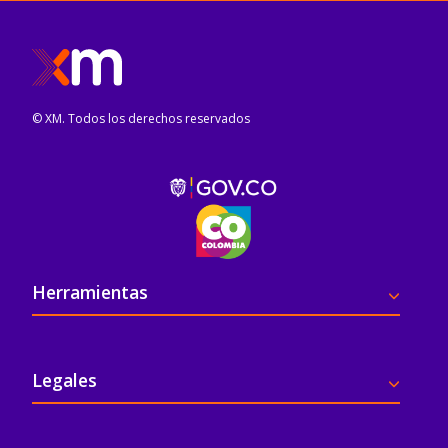
© XM. Todos los derechos reservados
Pie de página
Herramientas
Legales