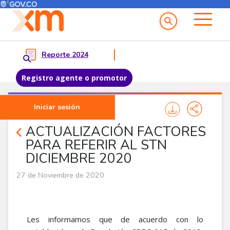
Menú del Usuario
Menu principal
Reporte 2024
Registro agente o promotor
Pasar al contenido principal
Iniciar sesión
Noticias Agentes
ACTUALIZACIÓN FACTORES
PARA REFERIR AL STN
DICIEMBRE 2020
27 de Noviembre de 2020
Les informamos que de acuerdo con lo