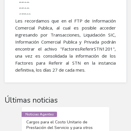
Mensual
0.0441602
2020-12-01
RTQD
FactorReferirSTN
3
Mensual
0.126349714
2020-12-01
RTQD
FactorReferirSTN
1
Mensual
0.024835042
2020-12-01
STR02
FactorReferirSTN
2
Mensual
0.019101008
Les recordamos que en el FTP de Información
2020-12-01
FactorReferirSTN
3
Mensual
0.119871282
Comercial Publica, al cual es posible acceder
2020-12-01
1
Mensual
0.041976327
2020-12-01
ingresando por Transacciones, Liquidación SIC,
2
Mensual
0.032464655
2020-12-01
3
Información Comercial Publica y Privada podrán
0.138980315
2020-12-01
1
encontrar el achivo​ "FactoresReferirSTN1201",
0.043736467
2020-12-01
2
0.026909279
una vez es consolidada la información de los
3
0.111516816
Factores para Referir al STN en la instancia
4
0.017490673
definitiva, los días 27 de cada mes.
0
0.008567783
Últimas noticias
Noticias Agentes
Cargos para el Costo Unitario de
Prestación del Servicio y para otros