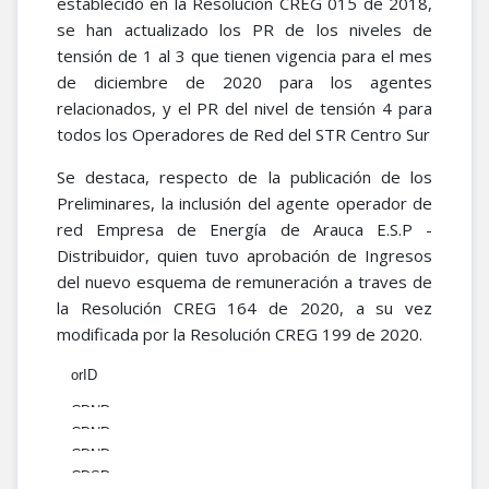
establecido en la Resolución CREG 015 de 2018,
se han actualizado los PR de los niveles de
tensión de 1 al 3 que tienen vigencia para el mes
de diciembre de 2020 para los agentes
relacionados, y el PR del nivel de tensión 4 para
todos los Operadores de Red del STR Centro Sur
Se destaca, respecto de la publicación de los
Preliminares, la inclusión del agente operador de
red Empresa de Energía de Arauca E.S.P -
Distribuidor, quien tuvo aprobación de Ingresos
del nuevo esquema de remuneración a traves de
la Resolución CREG 164 de 2020, a su vez
modificada por la Resolución CREG 199 de 2020.
orID
conceptoID
CDND
CDND
FactorReferirSTN
CDND
FactorReferirSTN
frecuencia
CDSD
FactorReferirSTN