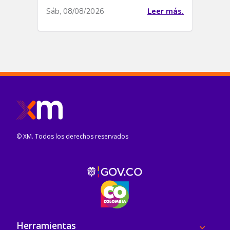
Sáb, 08/08/2026
Leer más.
© XM. Todos los derechos reservados
Pie de página
Herramientas