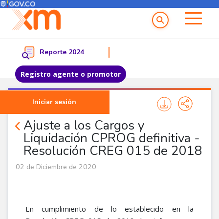
Menú del Usuario
Menu principal
Reporte 2024
Registro agente o promotor
Pasar al contenido principal
Iniciar sesión
Noticias Agentes
Ajuste a los Cargos y
Liquidación CPROG definitiva -
Resolución CREG 015 de 2018
02 de Diciembre de 2020
En cumplimiento de lo establecido en la