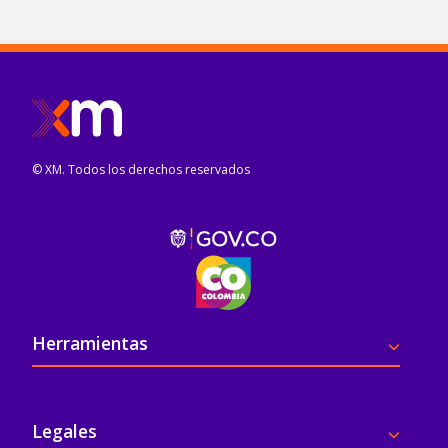
© XM. Todos los derechos reservados
Pie de página
Herramientas
Legales