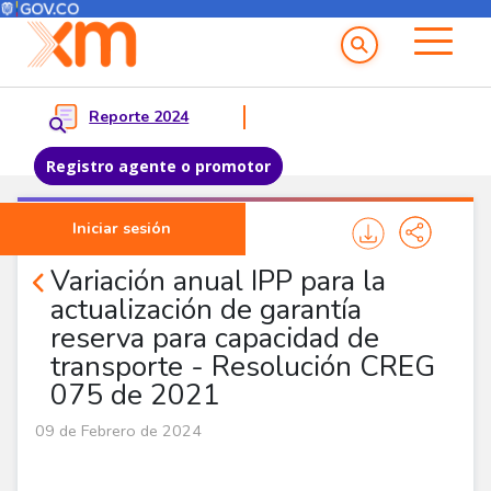
Menú del Usuario
Menu principal
Reporte 2024
Registro agente o promotor
Pasar al contenido principal
Iniciar sesión
Noticias Agentes
Variación anual IPP para la
actualización de garantía
reserva para capacidad de
transporte - Resolución CREG
075 de 2021
09 de Febrero de 2024