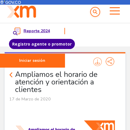
Menú del Usuario
Menu principal
Reporte 2024
Registro agente o promotor
Pasar al contenido principal
Iniciar sesión
Noticias Corporativas
Ampliamos el horario de
atención y orientación a
clientes
17 de Marzo de 2020