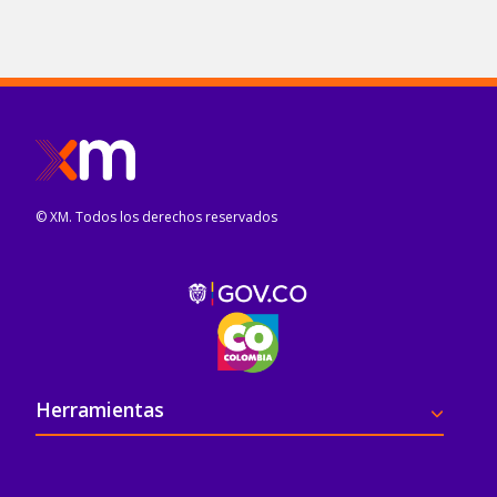
© XM. Todos los derechos reservados
Pie de página
Herramientas